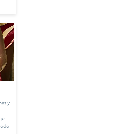
nas y
ejo
étodo