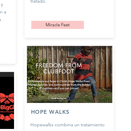
tratado.
 y
n a
a
Miracle Feet
HOPE WALKS
Hopewalks combina un tratamiento