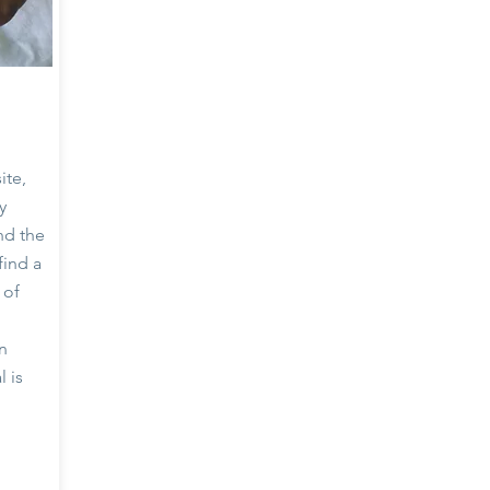
ite,
y
nd the
find a
 of
n
l is