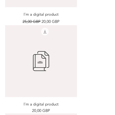
I'm a digital product
Precio
Precio de oferta
25,00 GBP
20,00 GBP
I'm a digital product
Precio
20,00 GBP