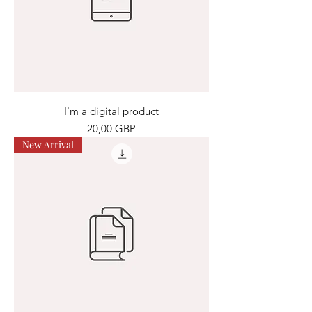
I'm a digital product
Precio
20,00 GBP
New Arrival