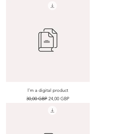
I'm a digital product
Precio
Precio de oferta
30,00 GBP
24,00 GBP