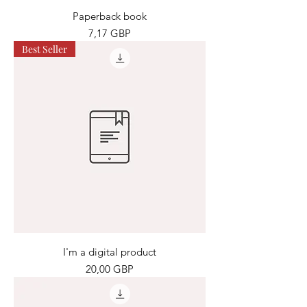
Paperback book
Precio
7,17 GBP
Best Seller
I'm a digital product
Precio
20,00 GBP